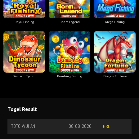
Royal Fishing
Boom Legend
Mega Fishing
Dinosaur Tycoon
Bombing Fishing
Dragon Fortune
Togel Result
TOTO WUHAN
08-08-2026
6301