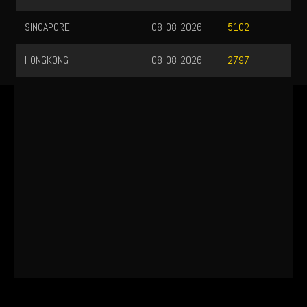
SINGAPORE
08-08-2026
5102
HONGKONG
08-08-2026
2797