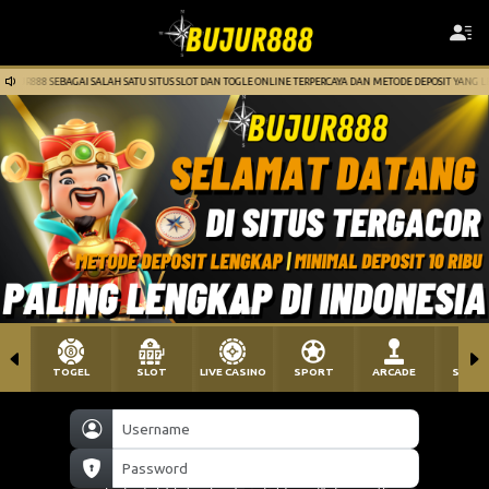
UR888 SEBAGAI SALAH SATU SITUS SLOT DAN TOGLE ONLINE TERPERCAYA DAN METODE DEPOSIT YANG LENG
TOGEL
SLOT
LIVE CASINO
SPORT
ARCADE
SABU